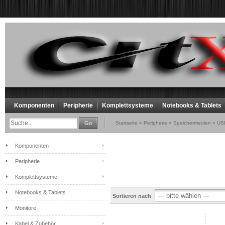
Komponenten
Peripherie
Komplettsysteme
Notebooks & Tablets
Go
Startseite
»
Peripherie
»
Speichermedien
»
USB
Komponenten
Peripherie
Komplettsysteme
Notebooks & Tablets
Sortieren nach
Monitore
Kabel & Zubehör