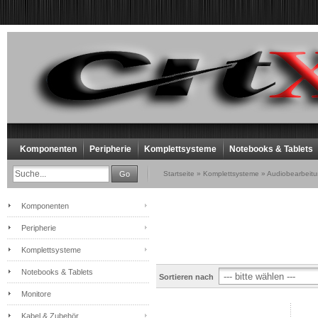
Komponenten
Peripherie
Komplettsysteme
Notebooks & Tablets
Go
Startseite
»
Komplettsysteme
»
Audiobearbeit
Komponenten
Peripherie
Komplettsysteme
Notebooks & Tablets
Sortieren nach
Monitore
Kabel & Zubehör