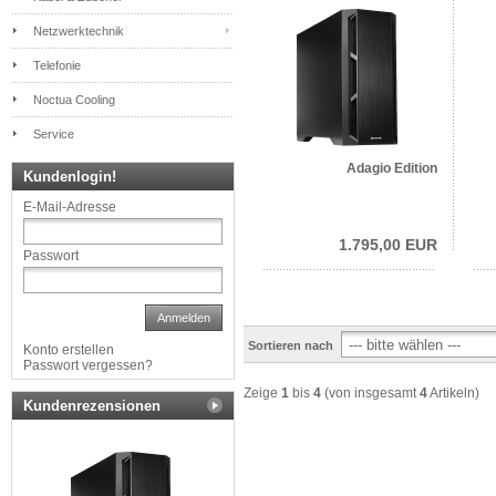
Netzwerktechnik
Telefonie
Noctua Cooling
Service
Adagio Edition
Kundenlogin!
E-Mail-Adresse
1.795,00 EUR
Passwort
Anmelden
Sortieren nach
Konto erstellen
Passwort vergessen?
Zeige
1
bis
4
(von insgesamt
4
Artikeln)
Kundenrezensionen