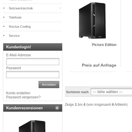
Netzwerktechnik
Telefonie
Noctua Cooling
Service
Picture Edition
Kundenlogin!
E-Mail-Adresse
Preis auf Anfrage
Passwort
Anmelden
Sortieren nach
Konto erstellen
Passwort vergessen?
Zeige
1
bis
4
(von insgesamt
4
Artikeln)
Kundenrezensionen