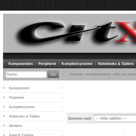
Komponenten
Peripherie
Komplettsysteme
Notebooks & Tablets
Go
Startseite
»
Komplettsysteme
»
Bild- und Vide
Komponenten
Peripherie
Komplettsysteme
Notebooks & Tablets
Sortieren nach
Monitore
Kabel & Zubehör