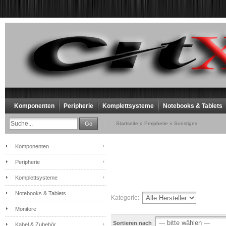
Komponenten
Peripherie
Komplettsysteme
Notebooks & Tablets
Go
Startseite
»
Peripherie
»
Sonstiges
Komponenten
Peripherie
Komplettsysteme
Notebooks & Tablets
Kategorie:
Monitore
Sortieren nach
Kabel & Zubehör