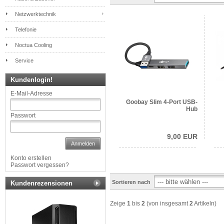
Netzwerktechnik
Telefonie
Noctua Cooling
Service
Kundenlogin!
E-Mail-Adresse
Goobay Slim 4-Port USB-
Hub
Passwort
9,00 EUR
Anmelden
Konto erstellen
Passwort vergessen?
Sortieren nach
Kundenrezensionen
Zeige
1
bis
2
(von insgesamt
2
Artikeln)