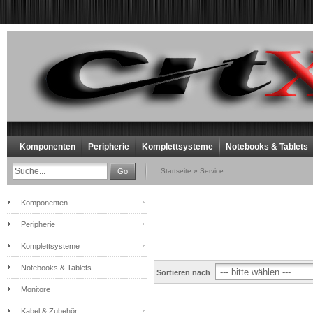
Komponenten
Peripherie
Komplettsysteme
Notebooks & Tablets
Go
Startseite
»
Service
Komponenten
Peripherie
Komplettsysteme
Notebooks & Tablets
Sortieren nach
Monitore
Kabel & Zubehör