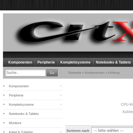
Komponenten
Peripherie
Komplettsysteme
Notebooks & Tablets
Go
Startseite
»
Komponenten
»
Kühlung
Komponenten
Peripherie
CPU-Kü
Komplettsysteme
Kühlmi
Notebooks & Tablets
Monitore
Sortieren nach
Kabel & Zubehör