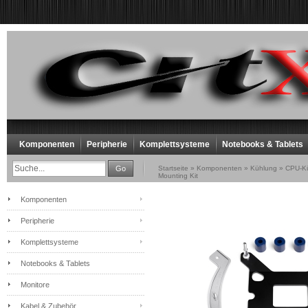
Komponenten
Peripherie
Komplettsysteme
Notebooks & Tablets
Go
Startseite
»
Komponenten
»
Kühlung
»
CPU-Kü
Mounting Kit
Komponenten
Peripherie
Komplettsysteme
Notebooks & Tablets
Monitore
Kabel & Zubehör