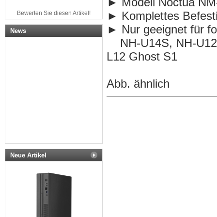
► Modell Noctua NM
► Komplettes Befesti
Bewerten Sie diesen Artikel!
► Nur geeignet für f
News
NH-U14S, NH-U12A, 
L12 Ghost S1
Abb. ähnlich
Neue Artikel