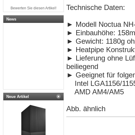
Technische Daten:
Bewerten Sie diesen Artikel!
News
► Modell Noctua NH
► Einbauhöhe: 158mm
► Gewicht: 1180g oh
► Heatpipe Konstruk
► Lieferung ohne Lüf
beiliegend
► Geeignet für folge
Intel LGA1156/1155
AMD AM4/AM5
Neue Artikel
Abb. ähnlich