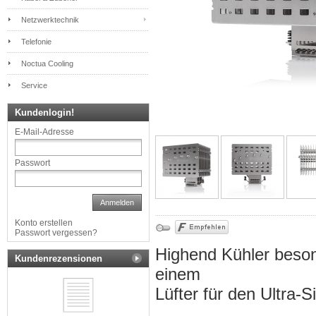
Netzwerktechnik
Telefonie
Noctua Cooling
Service
Kundenlogin!
E-Mail-Adresse
Passwort
Anmelden
Konto erstellen
Passwort vergessen?
Highend Kühler beson
Kundenrezensionen
einem
Lüfter für den Ultra-S