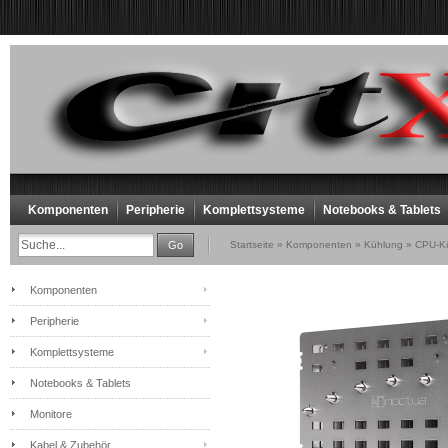
Komponenten
Peripherie
Komplettsysteme
Notebooks & Tablets
Go
Startseite
»
Komponenten
»
Kühlung
»
CPU-Kü
Komponenten
Peripherie
Komplettsysteme
Notebooks & Tablets
Monitore
Kabel & Zubehör