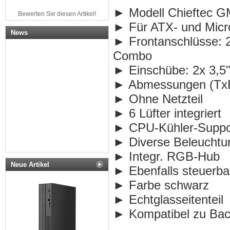
► Modell
Chieftec 
Bewerten Sie diesen Artikel!
► Für ATX- und Micr
News
►
Frontanschlüsse:
Combo
►
Einschübe: 2x 3,5"
► Abmessungen (TxB
► Ohne Netzteil
► 6 Lüfter integriert
► CPU-Kühler-Suppo
► Diverse Beleuchtu
► Integr. RGB-Hub
Neue Artikel
► Ebenfalls steuerb
► Farbe schwarz
►
Echtglasseitenteil
► Kompatibel zu Bac