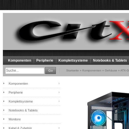
Komponenten
Peripherie
Komplettsysteme
Notebooks & Tablets
Go
Startseite
»
Komponenten
»
Gehäuse
»
ATX-G
Komponenten
Peripherie
Komplettsysteme
Notebooks & Tablets
Monitore
Kabel & Zubehör