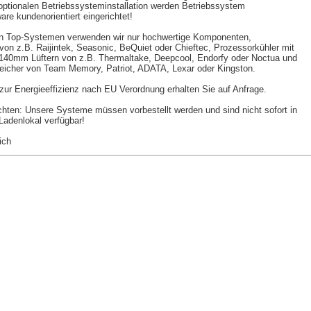
 optionalen Betriebssysteminstallation werden Betriebssystem
are kundenorientiert eingerichtet!
en Top-Systemen verwenden wir nur hochwertige Komponenten,
 von z.B. Raijintek, Seasonic, BeQuiet oder Chieftec, Prozessorkühler mit
r 140mm
Lüftern von z.B. Thermaltake, Deepcool, Endorfy oder Noctua und
eicher von Team Memory, Patriot, ADATA, Lexar oder Kingston.
ur Energieeffizienz nach EU Verordnung erhalten Sie auf Anfrage.
chten: Unsere Systeme müssen vorbestellt werden und sind nicht sofort in
adenlokal verfügbar!
ich