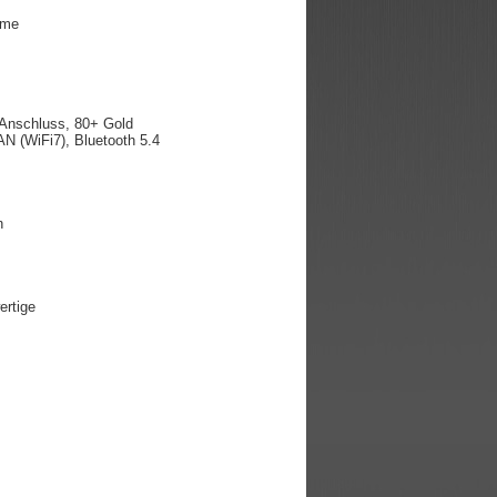
mme
nschluss,
80+ Gold
N (WiFi7), Bluetooth 5.4
n
wertige