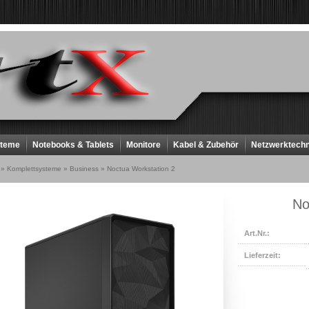
steme
Notebooks & Tablets
Monitore
Kabel & Zubehör
Netzwerktechn
»
Komplettsysteme
»
Business
»
Noctua Workstation 2
No
Art.Nr.:
Lieferzeit: