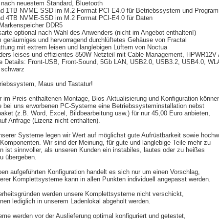
ach neuestem Standard, Bluetooth
d 1TB NVME-SSD im M.2 Format PCI-E4.0 für Betriebssystem und Progra
d 4TB NVME-SSD im M.2 Format PCI-E4.0
für Daten
Markenspeicher DDR5
arte optional nach Wahl des Anwenders (nicht im Angebot enthalten!)
 geräumiges und hervorragend durchlüftetes Gehäuse von Fractal
tung mit extrem leisen und langlebigen Lüftern von Noctua
ers leises und effizientes 850W Netzteil mit Cable-Management,
HPWR12V A
e Details: Front-USB, Front-Sound, 5Gb LAN, USB2.0, USB3.2, USB4.0,
WLA
 schwarz
riebssystem, Maus und Tastatur!
 im Preis enthaltenen Montage, Bios-Aktualisierung und Konfiguration könne
lle bei uns erworbenen PC-Systeme eine Betriebssysteminstallation nebst
aket (z.B. Word, Excel, Bildbearbeitung usw.) für nur 45,00 Euro anbieten,
uf Anfrage (Lizenz nicht enthalten).
unserer Systeme legen wir Wert auf möglichst gute Aufrüstbarkeit sowie hoch
 Komponenten. Wir sind der Meinung, für gute und langlebige Teile mehr zu
en ist sinnvoller, als unseren Kunden ein instabiles, lautes oder zu heißes
u übergeben.
ben aufgeführten Konfiguration handelt es sich nur um einen Vorschlag,
erer Komplettsysteme kann in allen Punkten individuell angepasst werden.
rheitsgründen werden unsere Komplettsysteme nicht verschickt,
nen lediglich in unserem Ladenlokal abgeholt werden.
eme werden vor der Auslieferung optimal konfiguriert und getestet,