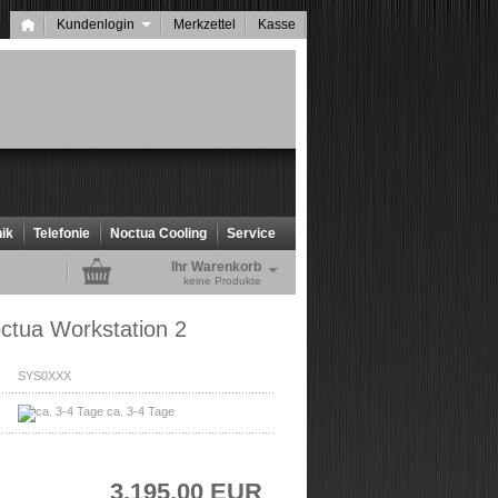
Kundenlogin
Merkzettel
Kasse
ik
Telefonie
Noctua Cooling
Service
Ihr Warenkorb
keine Produkte
ctua Workstation 2
SYS0XXX
ca. 3-4 Tage
3.195,00 EUR