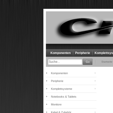
Komponenten
Peripherie
Komplettsy
Go
Startseite
Komponenten
Peripherie
Komplettsysteme
Notebooks & Tablets
Monitore
Kabel & Zubehör