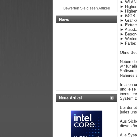
► WLAN n
► Highen
Bewerten Sie diesen Artikel!
► Highen
► 64GB 
News
► Grafikk
► Extrem
► Ausstat
► Besond
► Weiter
► Farbe:
Ohne Bet
Neben der
wir für a
Softwarep
Näheres a
In allen 
und leise
investier
Neue Artikel
System z
Bei der o
jedes uns
Aus Siche
diese kön
Alle Syst