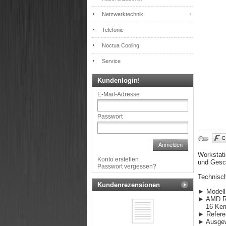
Netzwerktechnik
Telefonie
Noctua Cooling
Service
Kundenlogin!
E-Mail-Adresse
Passwort
Anmelden
Workstati
Konto erstellen
und Gesch
Passwort vergessen?
Technisc
Kundenrezensionen
► Modell
► AMD Ry
16 Kern
► Refere
► Ausgew