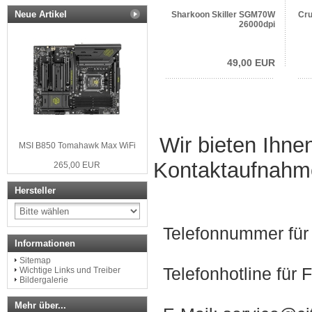
Neue Artikel
Sharkoon Skiller SGM70W
Cru
26000dpi
49,00 EUR
Wir bieten Ihnen
MSI B850 Tomahawk Max WiFi
Kontaktaufnahm
265,00 EUR
Hersteller
Telefonnummer für
Informationen
Sitemap
Telefonhotline für
Wichtige Links und Treiber
Bildergalerie
Mehr über...