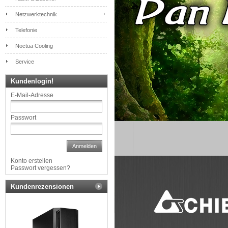
Netzwerktechnik
Telefonie
Noctua Cooling
Service
Kundenlogin!
E-Mail-Adresse
Passwort
Anmelden
Konto erstellen
Passwort vergessen?
Kundenrezensionen