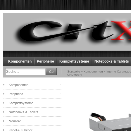
Komponenten
Peripherie
Komplettsysteme
Notebooks & Tablets
Go
Startseite
»
Komponenten
»
Interne Cardreade
CRD-908H
Komponenten
Peripherie
Komplettsysteme
Notebooks & Tablets
Monitore
Kabel & Zubehör