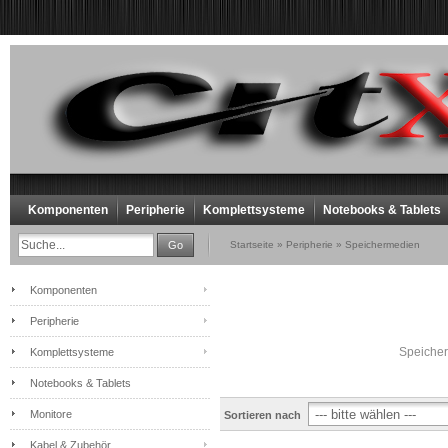
Komponenten
Peripherie
Komplettsysteme
Notebooks & Tablets
Go
Startseite
»
Peripherie
»
Speichermedien
Komponenten
Peripherie
Speicher
Komplettsysteme
Notebooks & Tablets
Monitore
Sortieren nach
Kabel & Zubehör