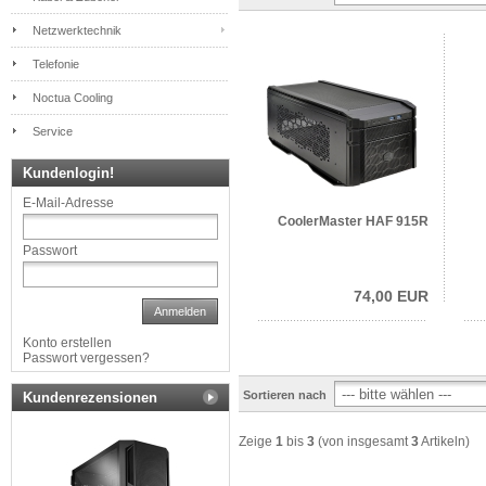
Netzwerktechnik
Telefonie
Noctua Cooling
Service
Kundenlogin!
E-Mail-Adresse
CoolerMaster HAF 915R
Passwort
74,00 EUR
Anmelden
Konto erstellen
Passwort vergessen?
Sortieren nach
Kundenrezensionen
Zeige
1
bis
3
(von insgesamt
3
Artikeln)