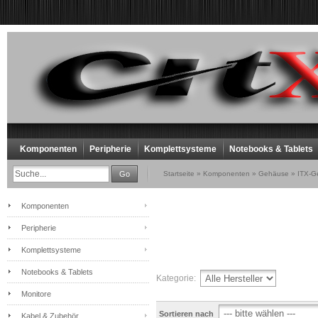
Komponenten
Peripherie
Komplettsysteme
Notebooks & Tablets
Go
Startseite
»
Komponenten
»
Gehäuse
»
ITX-G
Komponenten
Peripherie
Komplettsysteme
Notebooks & Tablets
Kategorie:
Monitore
Sortieren nach
Kabel & Zubehör